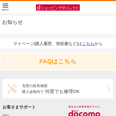
お知らせ
マイページ(購入履歴、領収書など)は
こちら
から
FAQはこちら
充実の延長補償
何度でも修理OK
購入金額内で
お客さまサポート
FAQ