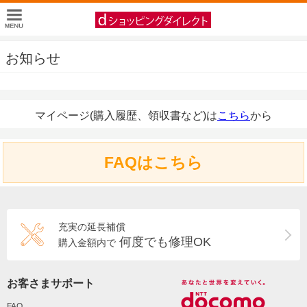
お知らせ
マイページ(購入履歴、領収書など)は
こちら
から
FAQはこちら
充実の延長補償
何度でも修理OK
購入金額内で
お客さまサポート
FAQ