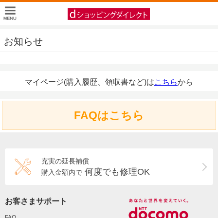
お知らせ
マイページ(購入履歴、領収書など)は
こちら
から
FAQはこちら
充実の延長補償
何度でも修理OK
購入金額内で
お客さまサポート
FAQ