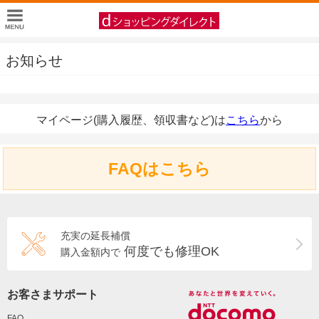
お知らせ
マイページ(購入履歴、領収書など)は
こちら
から
FAQはこちら
充実の延長補償
何度でも修理OK
購入金額内で
お客さまサポート
FAQ