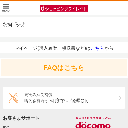
お知らせ
マイページ(購入履歴、領収書など)は
こちら
から
FAQはこちら
充実の延長補償
何度でも修理OK
購入金額内で
お客さまサポート
FAQ