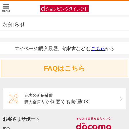
お知らせ
マイページ(購入履歴、領収書など)は
こちら
から
FAQはこちら
充実の延長補償
何度でも修理OK
購入金額内で
お客さまサポート
FAQ