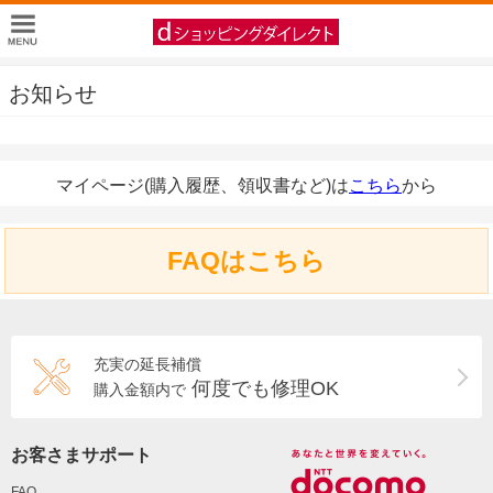
お知らせ
マイページ(購入履歴、領収書など)は
こちら
から
FAQはこちら
充実の延長補償
何度でも修理OK
購入金額内で
お客さまサポート
FAQ