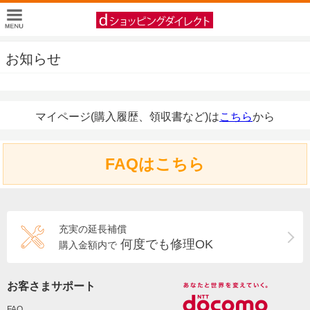
お知らせ
マイページ(購入履歴、領収書など)は
こちら
から
FAQはこちら
充実の延長補償
何度でも修理OK
購入金額内で
お客さまサポート
FAQ