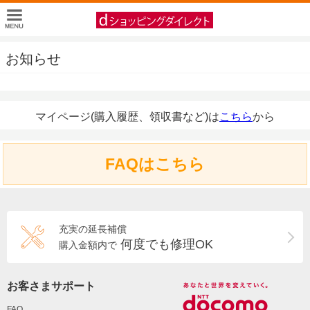
お知らせ
マイページ(購入履歴、領収書など)は
こちら
から
FAQはこちら
充実の延長補償
何度でも修理OK
購入金額内で
お客さまサポート
FAQ