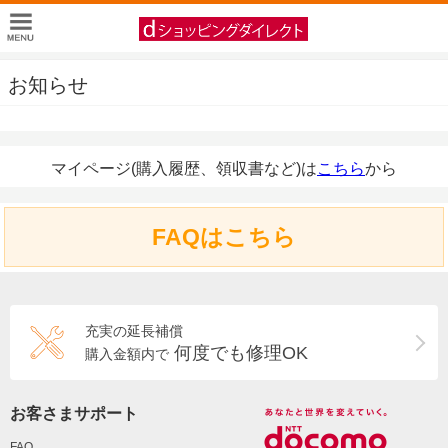
お知らせ
マイページ(購入履歴、領収書など)は
こちら
から
FAQはこちら
充実の延長補償
何度でも修理OK
購入金額内で
お客さまサポート
FAQ