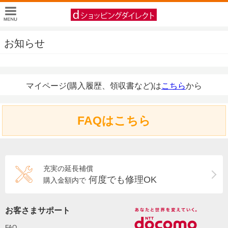
お知らせ
マイページ(購入履歴、領収書など)は
こちら
から
FAQはこちら
充実の延長補償
何度でも修理OK
購入金額内で
お客さまサポート
FAQ