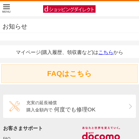
お知らせ
マイページ(購入履歴、領収書など)は
こちら
から
FAQはこちら
充実の延長補償
何度でも修理OK
購入金額内で
お客さまサポート
FAQ