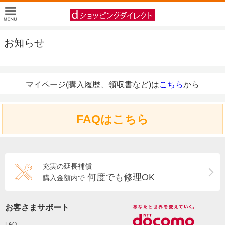
お知らせ
マイページ(購入履歴、領収書など)は
こちら
から
FAQはこちら
充実の延長補償
何度でも修理OK
購入金額内で
お客さまサポート
FAQ