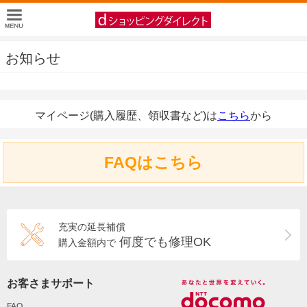
お知らせ
マイページ(購入履歴、領収書など)は
こちら
から
FAQはこちら
充実の延長補償
何度でも修理OK
購入金額内で
お客さまサポート
FAQ