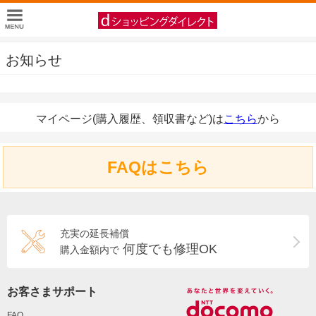
お知らせ
マイページ(購入履歴、領収書など)は
こちら
から
FAQはこちら
充実の延長補償
何度でも修理OK
購入金額内で
お客さまサポート
FAQ