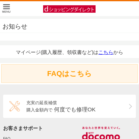
お知らせ
マイページ(購入履歴、領収書など)は
こちら
から
FAQはこちら
充実の延長補償
何度でも修理OK
購入金額内で
お客さまサポート
FAQ