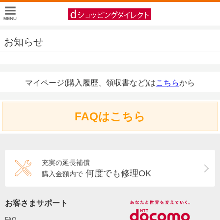
お知らせ
マイページ(購入履歴、領収書など)は
こちら
から
FAQはこちら
充実の延長補償
何度でも修理OK
購入金額内で
お客さまサポート
FAQ