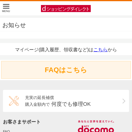
お知らせ
マイページ(購入履歴、領収書など)は
こちら
から
FAQはこちら
充実の延長補償
何度でも修理OK
購入金額内で
お客さまサポート
FAQ