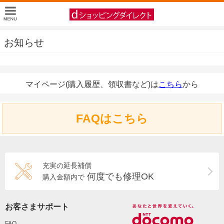
お知らせ
マイページ(購入履歴、領収書など)は
こちら
から
FAQはこちら
充実の延長補償
何度でも修理OK
購入金額内で
お客さまサポート
FAQ