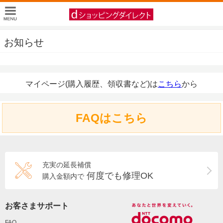
お知らせ
マイページ(購入履歴、領収書など)は
こちら
から
FAQはこちら
充実の延長補償
何度でも修理OK
購入金額内で
お客さまサポート
FAQ