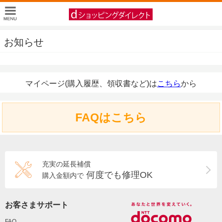
お知らせ
マイページ(購入履歴、領収書など)は
こちら
から
FAQはこちら
充実の延長補償
何度でも修理OK
購入金額内で
お客さまサポート
FAQ