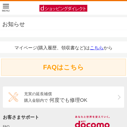
お知らせ
マイページ(購入履歴、領収書など)は
こちら
から
FAQはこちら
充実の延長補償
何度でも修理OK
購入金額内で
お客さまサポート
FAQ