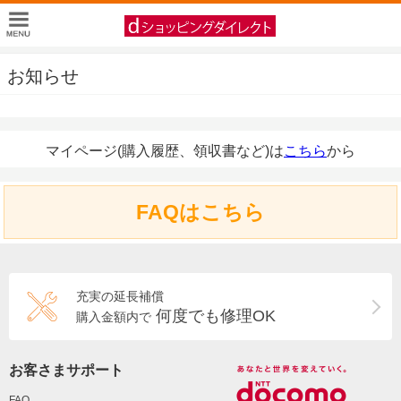
お知らせ
マイページ(購入履歴、領収書など)は
こちら
から
FAQはこちら
充実の延長補償
何度でも修理OK
購入金額内で
お客さまサポート
FAQ