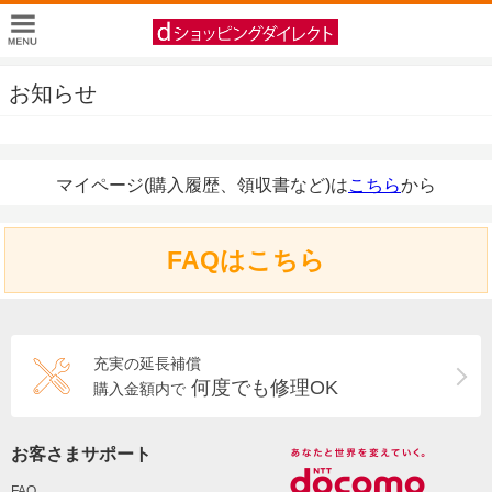
お知らせ
マイページ(購入履歴、領収書など)は
こちら
から
FAQはこちら
充実の延長補償
何度でも修理OK
購入金額内で
お客さまサポート
FAQ