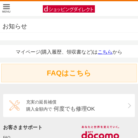
お知らせ
マイページ(購入履歴、領収書など)は
こちら
から
FAQはこちら
充実の延長補償
何度でも修理OK
購入金額内で
お客さまサポート
FAQ