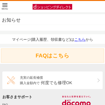
お知らせ
マイページ(購入履歴、領収書など)は
こちら
から
FAQはこちら
充実の延長補償
何度でも修理OK
購入金額内で
お客さまサポート
FAQ