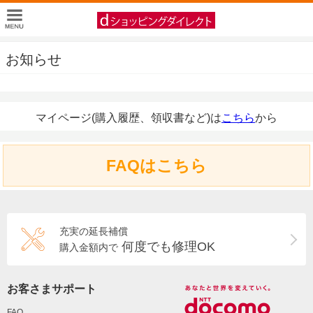
お知らせ
マイページ(購入履歴、領収書など)は
こちら
から
FAQはこちら
充実の延長補償
何度でも修理OK
購入金額内で
お客さまサポート
FAQ