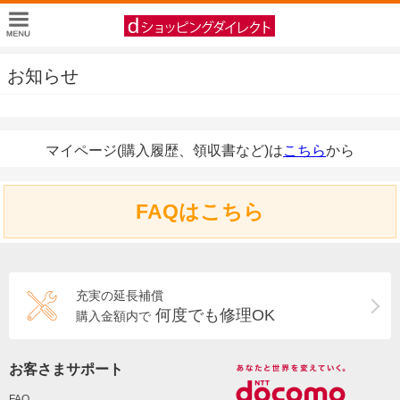
お知らせ
マイページ(購入履歴、領収書など)は
こちら
から
FAQはこちら
充実の延長補償
何度でも修理OK
購入金額内で
お客さまサポート
FAQ