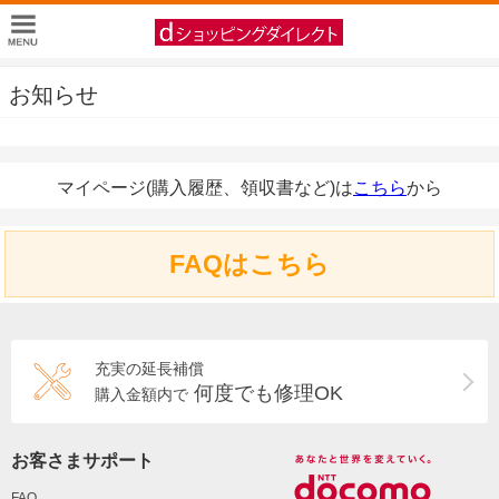
お知らせ
マイページ(購入履歴、領収書など)は
こちら
から
FAQはこちら
充実の延長補償
何度でも修理OK
購入金額内で
お客さまサポート
FAQ