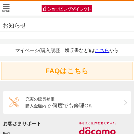
お知らせ
マイページ(購入履歴、領収書など)は
こちら
から
FAQはこちら
充実の延長補償
何度でも修理OK
購入金額内で
お客さまサポート
FAQ