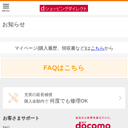
お知らせ
マイページ(購入履歴、領収書など)は
こちら
から
FAQはこちら
充実の延長補償
何度でも修理OK
購入金額内で
お客さまサポート
FAQ