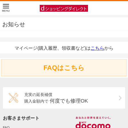
お知らせ
マイページ(購入履歴、領収書など)は
こちら
から
FAQはこちら
充実の延長補償
何度でも修理OK
購入金額内で
お客さまサポート
FAQ