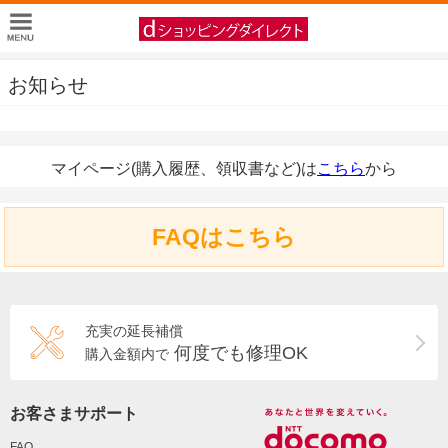
お知らせ
マイページ(購入履歴、領収書など)は
こちら
から
FAQはこちら
充実の延長補償
何度でも修理OK
購入金額内で
お客さまサポート
FAQ