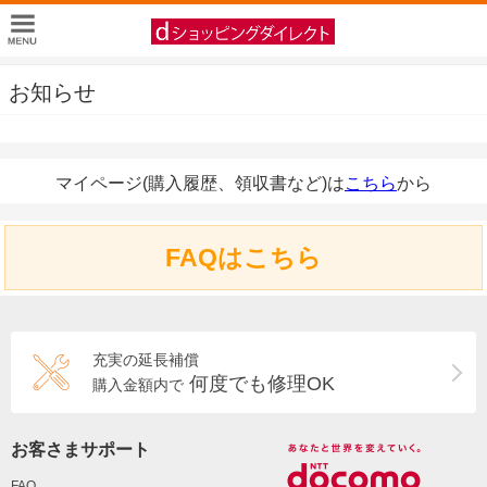
お知らせ
マイページ(購入履歴、領収書など)は
こちら
から
FAQはこちら
充実の延長補償
何度でも修理OK
購入金額内で
お客さまサポート
FAQ