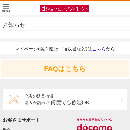
お知らせ
マイページ(購入履歴、領収書など)は
こちら
から
FAQはこちら
充実の延長補償
何度でも修理OK
購入金額内で
お客さまサポート
FAQ