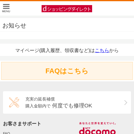
お知らせ
マイページ(購入履歴、領収書など)は
こちら
から
FAQはこちら
充実の延長補償
何度でも修理OK
購入金額内で
お客さまサポート
FAQ