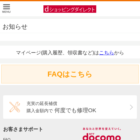
お知らせ
マイページ(購入履歴、領収書など)は
こちら
から
FAQはこちら
充実の延長補償
何度でも修理OK
購入金額内で
お客さまサポート
FAQ