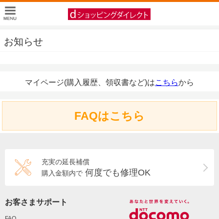
お知らせ
マイページ(購入履歴、領収書など)は
こちら
から
FAQはこちら
充実の延長補償
何度でも修理OK
購入金額内で
お客さまサポート
FAQ