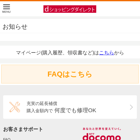
お知らせ
マイページ(購入履歴、領収書など)は
こちら
から
FAQはこちら
充実の延長補償
何度でも修理OK
購入金額内で
お客さまサポート
FAQ