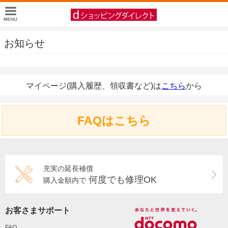
お知らせ
マイページ(購入履歴、領収書など)は
こちら
から
FAQはこちら
充実の延長補償
何度でも修理OK
購入金額内で
お客さまサポート
FAQ