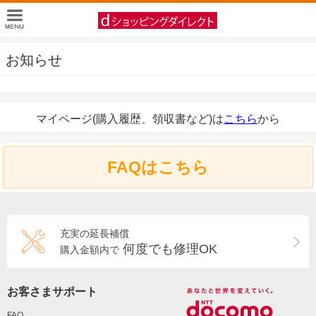
お知らせ
マイページ(購入履歴、領収書など)は
こちら
から
FAQはこちら
充実の延長補償
何度でも修理OK
購入金額内で
お客さまサポート
FAQ