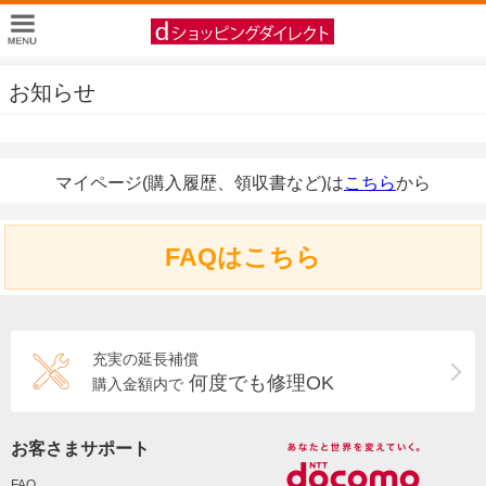
お知らせ
マイページ(購入履歴、領収書など)は
こちら
から
FAQはこちら
充実の延長補償
何度でも修理OK
購入金額内で
お客さまサポート
FAQ