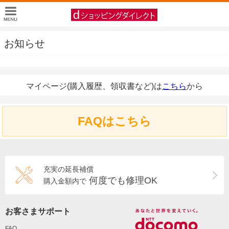
お知らせ
マイページ(購入履歴、領収書など)は
こちら
から
FAQはこちら
充実の延長補償
何度でも修理OK
購入金額内で
お客さまサポート
FAQ