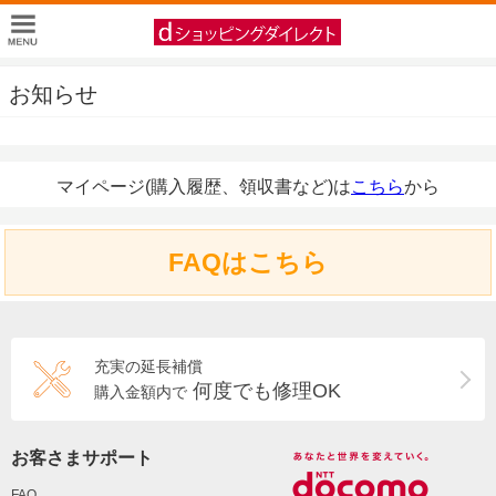
お知らせ
マイページ(購入履歴、領収書など)は
こちら
から
FAQはこちら
充実の延長補償
何度でも修理OK
購入金額内で
お客さまサポート
FAQ