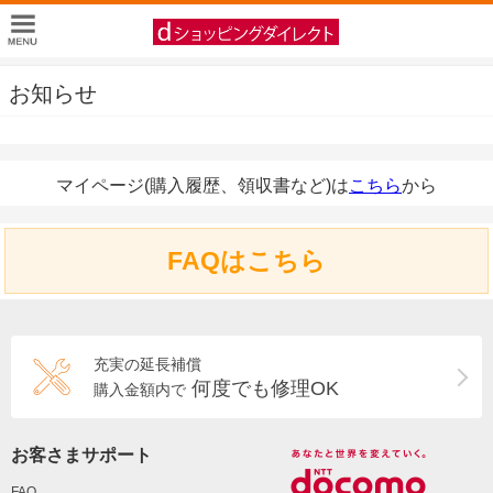
お知らせ
マイページ(購入履歴、領収書など)は
こちら
から
FAQはこちら
充実の延長補償
何度でも修理OK
購入金額内で
お客さまサポート
FAQ