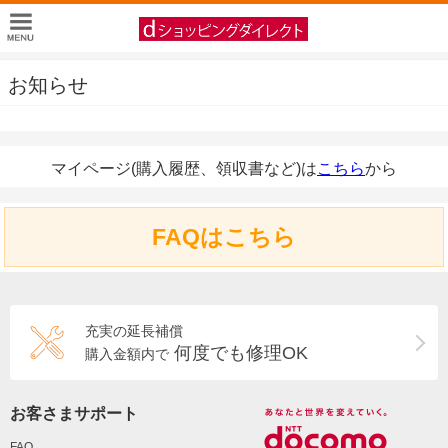
お知らせ
マイページ(購入履歴、領収書など)は
こちら
から
FAQはこちら
充実の延長補償
何度でも修理OK
購入金額内で
お客さまサポート
FAQ