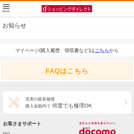
お知らせ
マイページ(購入履歴、領収書など)は
こちら
から
FAQはこちら
充実の延長補償
何度でも修理OK
購入金額内で
お客さまサポート
FAQ