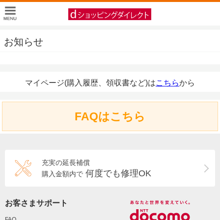
お知らせ
マイページ(購入履歴、領収書など)は
こちら
から
FAQはこちら
充実の延長補償
何度でも修理OK
購入金額内で
お客さまサポート
FAQ