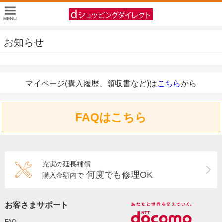
お知らせ
マイページ(購入履歴、領収書など)は
こちら
から
FAQはこちら
充実の延長補償
何度でも修理OK
購入金額内で
お客さまサポート
FAQ