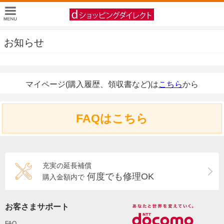
お知らせ
マイページ(購入履歴、領収書など)は
こちら
から
FAQはこちら
充実の延長補償
何度でも修理OK
購入金額内で
お客さまサポート
FAQ